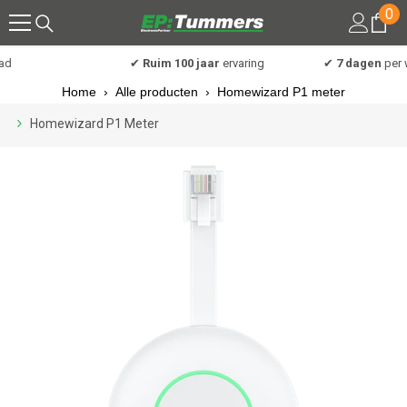
0
0
Meteen naar de content
art
d
✔
Ruim 100 jaar
ervaring
✔
7 dagen
per w
Home
›
Alle producten
›
Homewizard P1 meter
Homewizard P1 Meter