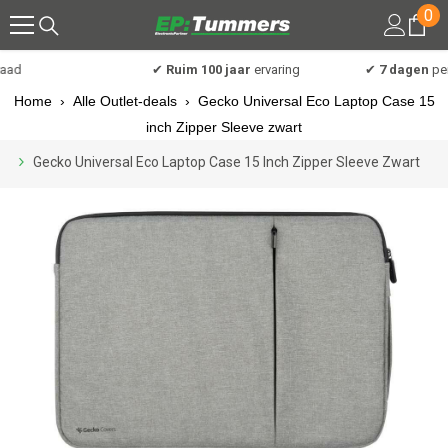
0
0
Meteen naar de content
art
ad
✔
Ruim 100 jaar
ervaring
✔
7 dagen
per 
Home
›
Alle Outlet-deals
›
Gecko Universal Eco Laptop Case 15
inch Zipper Sleeve zwart
Gecko Universal Eco Laptop Case 15 Inch Zipper Sleeve Zwart