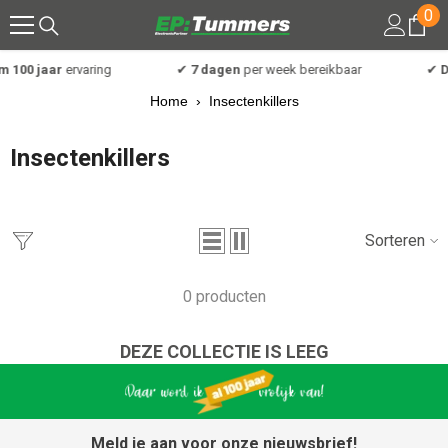
0
0
Meteen naar de content
art
 100 jaar
ervaring
✔
7 dagen
per week bereikbaar
✔
Di
Home
›
Insectenkillers
Insectenkillers
Sorteren
0 producten
DEZE COLLECTIE IS LEEG
Meld je aan voor onze nieuwsbrief!