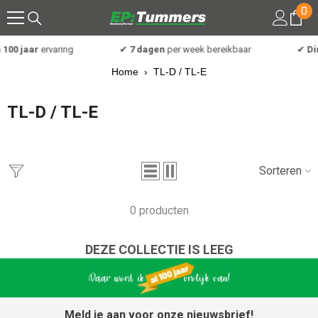
0
0
Meteen naar de content
art
100 jaar
ervaring
✔
7 dagen
per week bereikbaar
✔
Dir
Home
›
TL-D / TL-E
TL-D / TL-E
Sorteren
0 producten
DEZE COLLECTIE IS LEEG
Meld je aan voor onze nieuwsbrief!